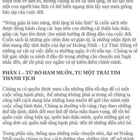
thiện hơn về tâm trí, hướng chúng ta tới sự tĩnh lặng, từ đó tạo nên
một con người bản lĩnh có thể hiên ngang đón lấy mọi mưa giông
bão táp của cuộc đời.
“Nóng giận là bản năng, tĩnh lặng là bản lĩnh” là cuốn sách nên
được đồng hành cùng các bạn trên con đường cải thiện bản thân,
giúp các bạn tìm được cho mình hướng đi đúng đắn của cuộc đời.
Cuốn sách là những góc nhìn đơn sơ giản dị, là những nhận định từ
tâm mang đầy tính thiện của đại sư Hoằng Nhất – Lý Thúc Đồng về
những sự vật sự việc diễn ra thường ngày ở cõi trần tục. Chúng ta sẽ
bất giác nhận ra mình ở đâu đó trong những câu chuyện mà Ngài
nhắc đến, để rồi phải suy ngẫm và tự kiểm điểm chính mình.
PHẦN 1 – TỪ BỎ HAM MUỐN, TU MỘT TRÁI TIM
THANH TỊCH
Chúng ta có quyền được mưu cầu những điều tốt đẹp để có một
cuộc sống hạnh phúc, thế nhưng không phải ai trong số chúng ta
cũng biết cách dung hòa những ham muốn để giữ cho mình một
cuộc sống bình thản. Chúng ta thường vội vàng chạy theo những
thứ lấp lánh, đánh đổi mọi thứ để thỏa mãn tham vọng, để rồi bỏ
quên cuộc sống hiện tại, quên bản thân mình, quên những giá trị
sống đơn sơ, quên mất rằng hạnh phúc đến từ những điều nhỏ bé.
Trong phần này, thông qua những mẩu chuyện nhỏ, đại sư Hoằng
Nhất muốn chúng ta học cách dưỡng tâm, dưỡng tính, để trở thành