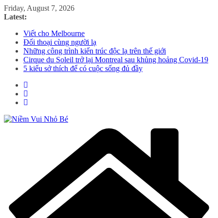
Skip
Friday, August 7, 2026
to
Latest:
content
Viết cho Melbourne
Đối thoại cùng người lạ
Những công trình kiến trúc độc lạ trên thế giới
Cirque du Soleil trở lại Montreal sau khủng hoảng Covid-19
5 kiểu sở thích để có cuộc sống đủ đầy