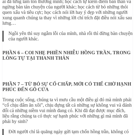
ai đã từng làm tổn thương mình; học cách tự kiểm điểm bản thân và
ngừng bàn tán chuyện của người khác; học cách từ bỏ những thói
quen xấu và tiêu cực; học cách nói lời hay ý đẹp với những người
xung quanh chúng ta thay vì những lời chỉ trích đặt điều nói xấu sau
lưng…
Ngồi yên thì suy ngẫm lỗi của mình, nhà rỗi thì đừng bàn chuyện
của người khác.
PHẦN 6 – COI NHẸ PHIỀN NHIỄU HỒNG TRẦN, TRONG
LÒNG TỰ TẠI THANH THẢN
PHẦN 7 – TỪ BỎ SỰ CỐ CHẤP, MỚI CÓ THỂ CHỜ HẠNH
PHÚC ĐẾN GÕ CỬA
Trong cuộc sống, chúng ta vì mưu cầu một điều gì đó mà mình phải
“cố chịu đấm ăn xôi”, chịu đựng tất cả những sự không vui và đánh
đổi cả những niềm vui mình đang có. Khi đã đạt được mục đích,
liệu rằng chúng ta có thực sự hạnh phúc với những gì mà mình đã
phải hy sinh?
Đời người chỉ là quãng ngày gửi tạm chốn hồng trần, không có