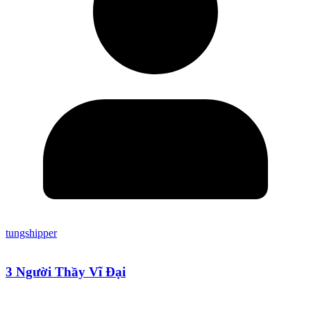
tungshipper
3 Người Thầy Vĩ Đại