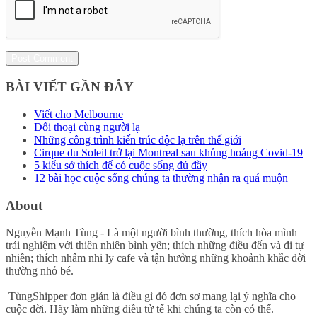
BÀI VIẾT GẦN ĐÂY
Viết cho Melbourne
Đối thoại cùng người lạ
Những công trình kiến trúc độc lạ trên thế giới
Cirque du Soleil trở lại Montreal sau khủng hoảng Covid-19
5 kiểu sở thích để có cuộc sống đủ đầy
12 bài học cuộc sống chúng ta thường nhận ra quá muộn
About
Nguyễn Mạnh Tùng - Là một người bình thường, thích hòa mình
trải nghiệm với thiên nhiên bình yên; thích những điều đến và đi tự
nhiên; thích nhâm nhi ly cafe và tận hưởng những khoảnh khắc đời
thường nhỏ bé.
TùngShipper đơn giản là điều gì đó đơn sơ mang lại ý nghĩa cho
cuộc đời. Hãy làm những điều tử tế khi chúng ta còn có thể.