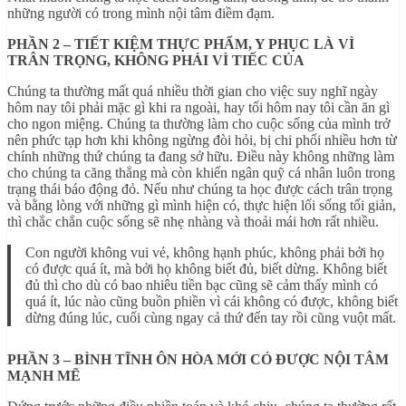
những người có trong mình nội tâm điềm đạm.
PHẦN 2 – TIẾT KIỆM THỰC PHẨM, Y PHỤC LÀ VÌ
TRÂN TRỌNG, KHÔNG PHẢI VÌ TIẾC CỦA
Chúng ta thường mất quá nhiều thời gian cho việc suy nghĩ ngày
hôm nay tôi phải mặc gì khi ra ngoài, hay tối hôm nay tôi cần ăn gì
cho ngon miệng. Chúng ta thường làm cho cuộc sống của mình trở
nên phức tạp hơn khi không ngừng đòi hỏi, bị chi phối nhiều hơn từ
chính những thứ chúng ta đang sở hữu. Điều này không những làm
cho chúng ta căng thẳng mà còn khiến ngân quỹ cá nhân luôn trong
trạng thái báo động đỏ. Nếu như chúng ta học được cách trân trọng
và bằng lòng với những gì mình hiện có, thực hiện lối sống tối giản,
thì chắc chắn cuộc sống sẽ nhẹ nhàng và thoải mái hơn rất nhiều.
Con người không vui vẻ, không hạnh phúc, không phải bởi họ
có được quá ít, mà bởi họ không biết đủ, biết dừng. Không biết
đủ thì cho dù có bao nhiêu tiền bạc cũng sẽ cảm thấy mình có
quá ít, lúc nào cũng buồn phiền vì cái không có được, không biết
dừng đúng lúc, cuối cùng ngay cả thứ đến tay rồi cũng vuột mất.
PHẦN 3 – BÌNH TĨNH ÔN HÒA MỚI CÓ ĐƯỢC NỘI TÂM
MẠNH MẼ