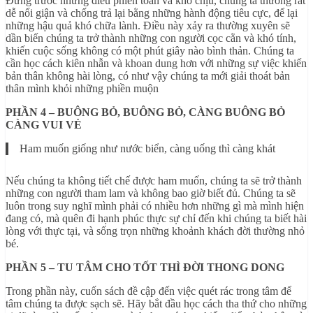
Đứng trước những điều phiền toán và khó chịu, chúng ta thường rất
dễ nổi giận và chống trả lại bằng những hành động tiêu cực, để lại
những hậu quả khó chữa lành. Điều này xảy ra thường xuyên sẽ
dần biến chúng ta trở thành những con người cọc cằn và khó tính,
khiến cuộc sống không có một phút giây nào bình thản. Chúng ta
cần học cách kiên nhẫn và khoan dung hơn với những sự việc khiến
bản thân không hài lòng, có như vậy chúng ta mới giải thoát bản
thân mình khỏi những phiền muộn
PHẦN 4 – BUÔNG BỎ, BUÔNG BỎ, CÀNG BUÔNG BỎ
CÀNG VUI VẺ
Ham muốn giống như nước biển, càng uống thì càng khát
Nếu chúng ta không tiết chế được ham muốn, chúng ta sẽ trở thành
những con người tham lam và không bao giờ biết đủ. Chúng ta sẽ
luôn trong suy nghĩ mình phải có nhiều hơn những gì mà mình hiện
đang có, mà quên đi hạnh phúc thực sự chỉ đến khi chúng ta biết hài
lòng với thực tại, và sống trọn những khoảnh khách đời thường nhỏ
bé.
PHẦN 5 – TU TÂM CHO TỐT THÌ ĐỜI THONG DONG
Trong phần này, cuốn sách đề cập đến việc quét rác trong tâm để
tâm chúng ta được sạch sẽ. Hãy bắt đầu học cách tha thứ cho những