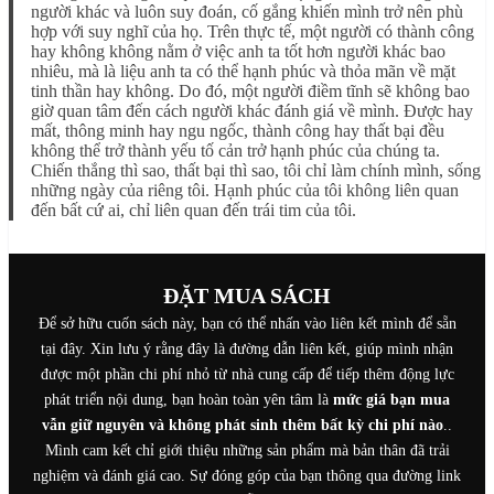
người khác và luôn suy đoán, cố gắng khiến mình trở nên phù
hợp với suy nghĩ của họ. Trên thực tế, một người có thành công
hay không không nằm ở việc anh ta tốt hơn người khác bao
nhiêu, mà là liệu anh ta có thể hạnh phúc và thỏa mãn về mặt
tinh thần hay không. Do đó, một người điềm tĩnh sẽ không bao
giờ quan tâm đến cách người khác đánh giá về mình. Được hay
mất, thông minh hay ngu ngốc, thành công hay thất bại đều
không thể trở thành yếu tố cản trở hạnh phúc của chúng ta.
Chiến thắng thì sao, thất bại thì sao, tôi chỉ làm chính mình, sống
những ngày của riêng tôi. Hạnh phúc của tôi không liên quan
đến bất cứ ai, chỉ liên quan đến trái tim của tôi.
ĐẶT MUA SÁCH
Để sở hữu cuốn sách này, bạn có thể nhấn vào liên kết mình để sẵn
tại đây. Xin lưu ý rằng đây là đường dẫn liên kết, giúp mình nhận
được một phần chi phí nhỏ từ nhà cung cấp để tiếp thêm động lực
phát triển nội dung, bạn hoàn toàn yên tâm là
mức giá bạn mua
vẫn giữ nguyên và không phát sinh thêm bất kỳ chi phí nào
..
Mình cam kết chỉ giới thiệu những sản phẩm mà bản thân đã trải
nghiệm và đánh giá cao. Sự đóng góp của bạn thông qua đường link