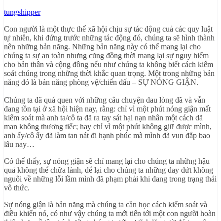
tungshipper
Con người là một thực thể xã hội chịu sự tác động cuả các quy luật
tự nhiên, khi đứng trước những tác động đó, chúng ta sẽ hình thành
nên những bản năng. Những bản năng này có thể mang lại cho
chúng ta sự an toàn nhưng cũng đồng thời mang lại sự nguy hiểm
cho bản thân và cộng đồng nếu như chúng ta không biết cách kiểm
soát chúng trong những thời khắc quan trọng. Một trong những bản
năng đó là bản năng phòng vệ/chiến đấu – SỰ NÓNG GIẬN.
Chúng ta đã quá quen với những câu chuyện đau lòng đã và vẫn
đang tồn tại ở xã hội hiện nay, rằng: chỉ vì một phút nóng giận mất
kiểm soát mà anh ta/cô ta đã ra tay sát hại nạn nhân một cách dã
man không thương tiếc; hay chỉ vì một phút không giữ được mình,
anh ấy/cô ấy đã làm tan nát đi hạnh phúc mà mình đã vun đắp bao
lâu nay…
Có thể thấy, sự nóng giận sẽ chỉ mang lại cho chúng ta những hậu
quả không thể chữa lành, để lại cho chúng ta những day dứt không
nguôi về những lỗi lầm mình đã phạm phải khi đang trong trạng thái
vô thức.
Sự nóng giận là bản năng mà chúng ta cần học cách kiểm soát và
điều khiển nó, có như vậy chúng ta mới tiến tới một con người hoàn