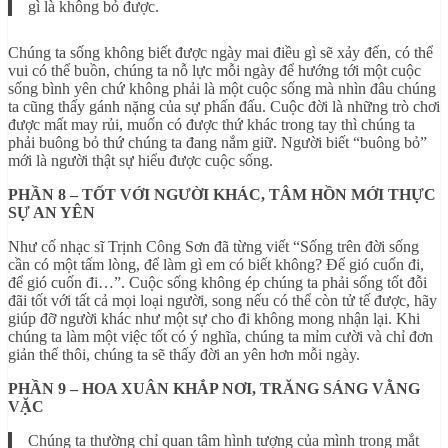
gì là không bỏ được.
Chúng ta sống không biết được ngày mai điều gì sẽ xảy đến, có thể
vui có thể buồn, chúng ta nỗ lực mỗi ngày để hướng tới một cuộc
sống bình yên chứ không phải là một cuộc sống mà nhìn đâu chúng
ta cũng thấy gánh nặng của sự phấn đấu. Cuộc đời là những trò chơi
được mất may rủi, muốn có được thứ khác trong tay thì chúng ta
phải buông bỏ thứ chúng ta đang nắm giữ. Người biết “buông bỏ”
mới là người thật sự hiểu được cuộc sống.
PHẦN 8 – TỐT VỚI NGƯỜI KHÁC, TÂM HỒN MỚI THỰC
SỰ AN YÊN
Như cố nhạc sĩ Trịnh Công Sơn đã từng viết “Sống trên đời sống
cần có một tấm lòng, để làm gì em có biết không? Để gió cuốn đi,
để gió cuốn đi…”. Cuộc sống không ép chúng ta phải sống tốt đỗi
đãi tốt với tất cả mọi loại người, song nếu có thể còn tử tế được, hãy
giúp đỡ người khác như một sự cho đi không mong nhận lại. Khi
chúng ta làm một việc tốt có ý nghĩa, chúng ta mỉm cười và chỉ đơn
giản thế thôi, chúng ta sẽ thấy đời an yên hơn mỗi ngày.
PHẦN 9 – HOA XUÂN KHẮP NƠI, TRĂNG SÁNG VẰNG
VẶC
Chúng ta thường chỉ quan tâm hình tượng của mình trong mắt