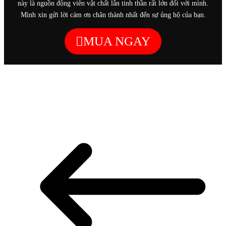
này là nguồn động viên vật chất lẫn tinh thần rất lớn đối với mình.
Mình xin gửi lời cám ơn chân thành nhất đến sự ủng hộ của bạn.
MUA NGAY