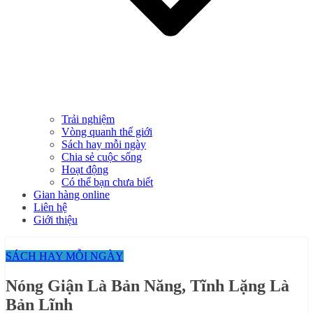
Trải nghiệm
Vòng quanh thế giới
Sách hay mỗi ngày
Chia sẻ cuộc sống
Hoạt động
Có thể bạn chưa biết
Gian hàng online
Liên hệ
Giới thiệu
SÁCH HAY MỖI NGÀY
Nóng Giận Là Bản Năng, Tĩnh Lặng Là
Bản Lĩnh