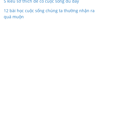
5 kiểu sở thích để có cuộc sống đủ đầy
12 bài học cuộc sống chúng ta thường nhận ra
quá muộn