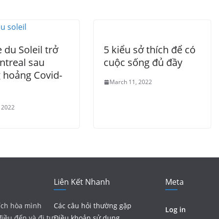
 du Soleil trở
5 kiểu sở thích để có
ntreal sau
cuộc sống đủ đầy
 hoảng Covid-
March 11, 2022
, 2022
Liên Kết Nhanh
Meta
ích hòa mình
Các câu hỏi thường gặp
Log in
điều đến và đi tự
Điều khoản sử dụng