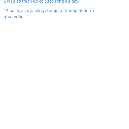
5 kiểu sở thích để có cuộc sống đủ đầy
12 bài học cuộc sống chúng ta thường nhận ra
quá muộn