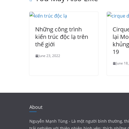
Những công trình
Cirque
kiến trúc độc lạ trên
lại Mo
thế giới
khủng
19
June 23, 2022
June 18
About
Nguyễn Mạnh Tùng - Là một người bình thường, th
trải nghiệm với thiên nhiên bình yên; thích những 